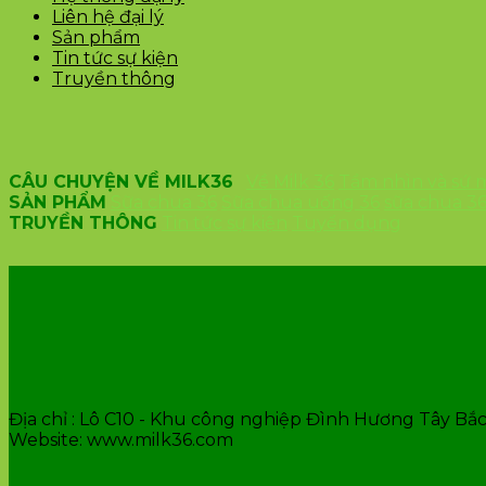
Liên hệ đại lý
Sản phẩm
Tin tức sự kiện
Truyền thông
CÂU CHUYỆN VỀ MILK36
Về Milk 36
Tầm nhìn và sứ
SẢN PHẨM
Sữa chua 36
Sữa chua uống 36
sữa chua 3
TRUYỀN THÔNG
Tin tức sự kiện
Tuyển dụng
VĂN PHÒNG CÔNG TY
Địa chỉ : Lô C10 - Khu công nghiệp Đình Hương Tây Bắc 
Website: www.milk36.com