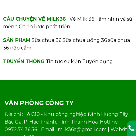
CÂU CHUYỆN VỀ MILK36
Về Milk 36
Tầm nhìn và sứ
mệnh
Chiến lược phát triển
SẢN PHẨM
Sữa chua 36
Sữa chua uống 36
sữa chua
36 nếp cẩm
TRUYỀN THÔNG
Tin tức sự kiện
Tuyển dụng
VĂN PHÒNG CÔNG TY
Địa chỉ : Lô C10 - Khu công nghiệp Đình Hương Tây
Bắc Ga, P. Hạc Thành, Tỉnh Thanh Hóa. Hotline:
0972.74.36.36 | Email : milk36a@gmail.com | Website: