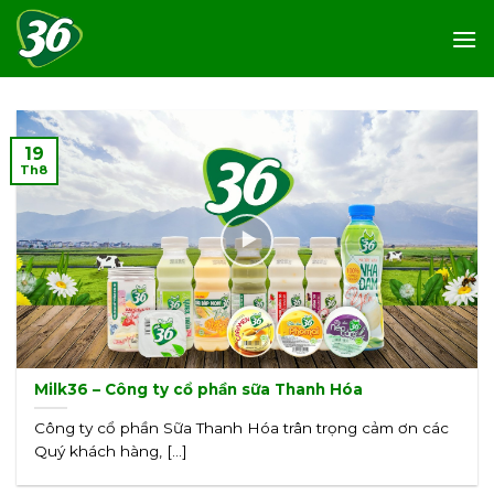
Skip
to
content
19
Th8
Milk36 – Công ty cổ phần sữa Thanh Hóa
Công ty cổ phần Sữa Thanh Hóa trân trọng cảm ơn các
Quý khách hàng, [...]