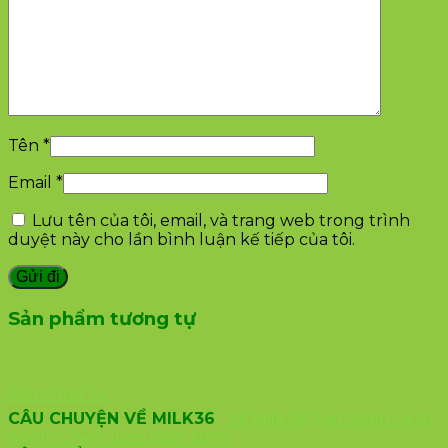
Tên
*
Email
*
Lưu tên của tôi, email, và trang web trong trình
duyệt này cho lần bình luận kế tiếp của tôi.
Sản phẩm tương tự
Sữa chua 36
CÂU CHUYỆN VỀ MILK36
Về Milk 36
Tầm nhìn và sứ
mệnh
Chiến lược phát triển