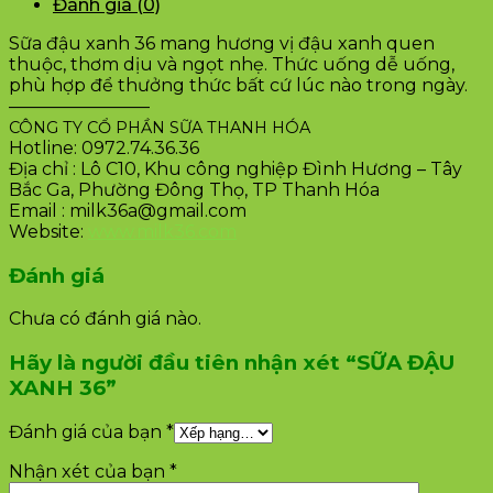
Đánh giá (0)
Sữa đậu xanh 36 mang hương vị đậu xanh quen
thuộc, thơm dịu và ngọt nhẹ. Thức uống dễ uống,
phù hợp để thưởng thức bất cứ lúc nào trong ngày.
————————
CÔNG TY CỔ PHẦN SỮA THANH HÓA
Hotline: 0972.74.36.36
Địa chỉ : Lô C10, Khu công nghiệp Đình Hương – Tây
Bắc Ga, Phường Đông Thọ, TP Thanh Hóa
Email : milk36a@gmail.com
Website:
www.milk36.com
Đánh giá
Chưa có đánh giá nào.
Hãy là người đầu tiên nhận xét “SỮA ĐẬU
XANH 36”
Đánh giá của bạn
*
Nhận xét của bạn
*