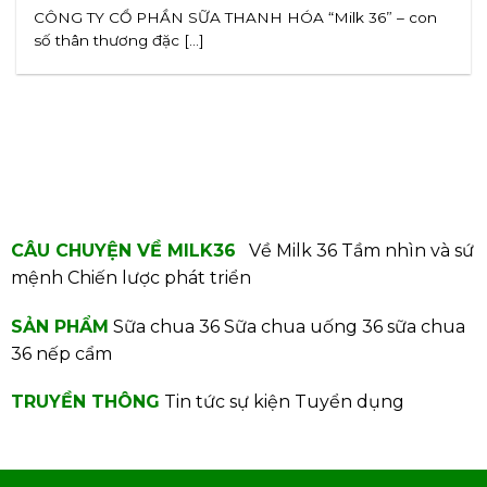
CÔNG TY CỔ PHẦN SỮA THANH HÓA “Milk 36” – con
số thân thương đặc [...]
CÂU CHUYỆN VỀ MILK36
Về Milk 36
Tầm nhìn và sứ
mệnh
Chiến lược phát triển
SẢN PHẨM
Sữa chua 36
Sữa chua uống 36
sữa chua
36 nếp cẩm
TRUYỀN THÔNG
Tin tức sự kiện
Tuyển dụng