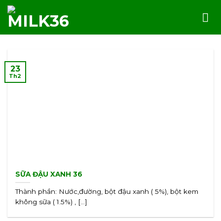
Skip
to
content
23
Th2
SỮA ĐẬU XANH 36
Thành phần: Nước,đường, bột đậu xanh ( 5%), bột kem
không sữa ( 1.5%) , [...]