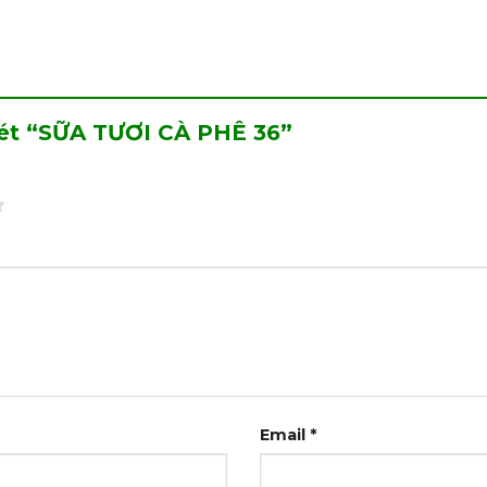
 xét “SỮA TƯƠI CÀ PHÊ 36”
Email
*