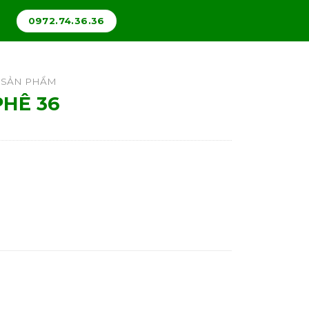
0972.74.36.36
SẢN PHẨM
PHÊ 36