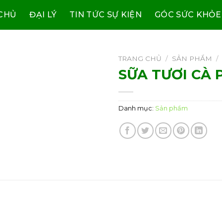
CHỦ
ĐẠI LÝ
TIN TỨC SỰ KIỆN
GÓC SỨC KHỎE
TRANG CHỦ
/
SẢN PHẨM
/
SỮA TƯƠI CÀ 
Danh mục:
Sản phẩm