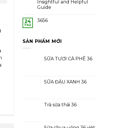
Insightful and Helpful
Guide
3656
24
Th2
g
SẢN PHẨM MỚI
à
n
SỮA TƯƠI CÀ PHÊ 36
a
SỮA ĐẬU XANH 36
Trà sữa thái 36
Sữa chua uống 36 việt