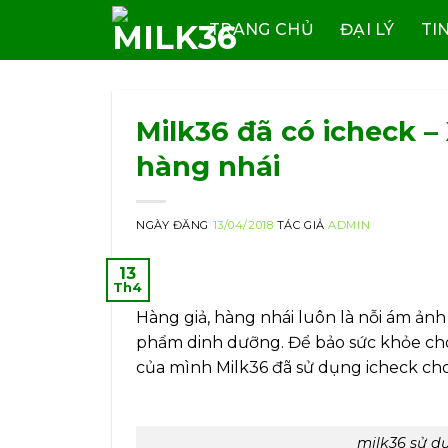
Skip
TRANG CHỦ
ĐẠI LÝ
TI
to
content
Milk36 đã có icheck –
hàng nhái
NGÀY ĐĂNG
13/04/2018
TÁC GIẢ
ADMIN
13
Th4
Hàng giả, hàng nhái luôn là nỗi ám ảnh 
phẩm dinh dưỡng. Để bảo sức khỏe ch
của mình Milk36 đã sử dụng icheck cho
milk36 sử d