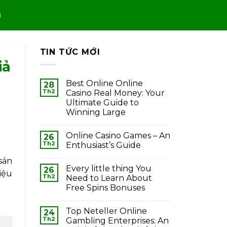
TIN TỨC MỚI
iả
Best Online Online
28
Th2
Casino Real Money: Your
Ultimate Guide to
Winning Large
Online Casino Games – An
26
Th2
Enthusiast’s Guide
sản
Every little thing You
26
iệu
Th2
Need to Learn About
Free Spins Bonuses
Top Neteller Online
24
Th2
Gambling Enterprises: An