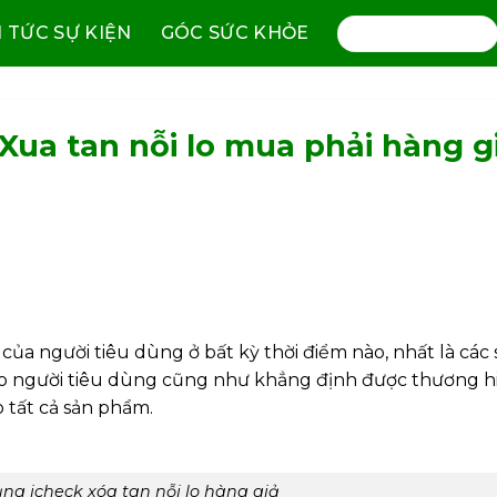
N TỨC SỰ KIỆN
GÓC SỨC KHỎE
0972.74.36.36
 Xua tan nỗi lo mua phải hàng g
của người tiêu dùng ở bất kỳ thời điểm nào, nhất là các 
o người tiêu dùng cũng như khẳng định được thương h
 tất cả sản phẩm.
ụng icheck xóa tan nỗi lo hàng giả