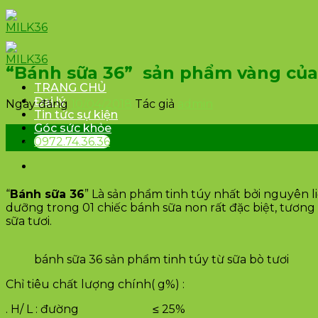
Skip
to
content
“Bánh sữa 36” sản phẩm vàng của
TRANG CHỦ
Đại lý
Ngày đăng
10/04/2018
Tác giả
admin
Tin tức sự kiện
Góc sức khỏe
10
0972.74.36.36
Th4
“
Bánh sữa 36
” Là sản phẩm tinh túy nhất bởi nguyên l
dưỡng trong 01 chiếc bánh sữa non rất đặc biệt, tươn
sữa tươi.
bánh sữa 36 sản phẩm tinh túy từ sữa bò tươi
Chỉ tiêu chất lượng chính( g%) :
. H/ L : đường ≤ 25%