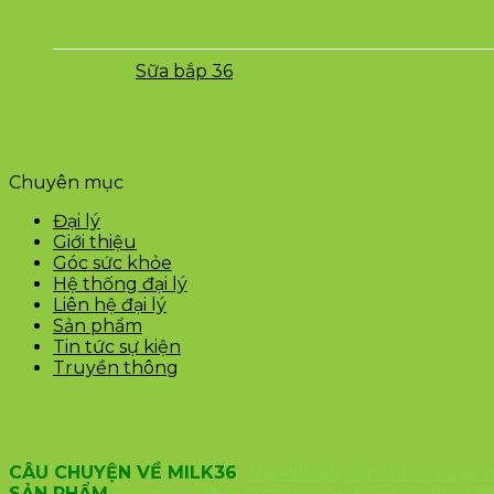
Sữa bắp 36
Chuyên mục
Đại lý
Giới thiệu
Góc sức khỏe
Hệ thống đại lý
Liên hệ đại lý
Sản phẩm
Tin tức sự kiện
Truyền thông
CÂU CHUYỆN VỀ MILK36
Về Milk 36
Tầm nhìn và sứ
SẢN PHẨM
Sữa chua 36
Sữa chua uống 36
sữa chua 3