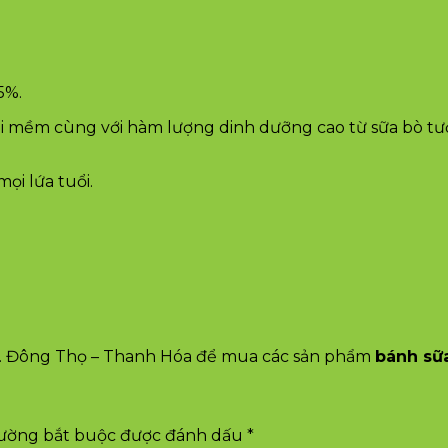
5%.
lại mềm cùng với hàm lượng dinh dưỡng cao từ sữa bò t
i lứa tuổi.
P. Đông Thọ – Thanh Hóa để mua các sản phẩm
bánh sữ
rường bắt buộc được đánh dấu
*