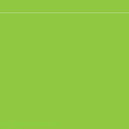
 mệnh
Chiến lược phát triển
6 nếp cẩm