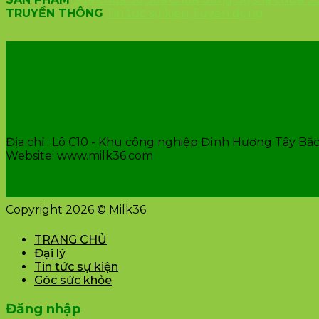
TRUYỀN THÔNG
Tin tức sự kiện
Tuyển dụng
VĂN PHÒNG CÔNG TY
Địa chỉ : Lô C10 - Khu công nghiệp Đình Hương Tây Bắc 
Website: www.milk36.com
Copyright 2026 © Milk36
TRANG CHỦ
Đại lý
Tin tức sự kiện
Góc sức khỏe
Đăng nhập