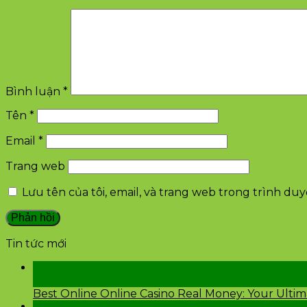
Bình luận
*
Tên
*
Email
*
Trang web
Lưu tên của tôi, email, và trang web trong trình duyệ
Tin tức mới
28
Th2
Best Online Online Casino Real Money: Your Ulti
26