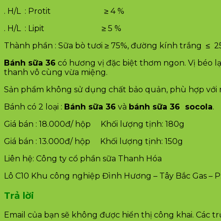
. H/L : Protit ≥ 4 %
. H/L : Lipit ≥ 5 %
Thành phần : Sữa bò tươi ≥ 75%, đường kính trắng ≤ 2
Bánh sữa 36
có hương vị đặc biệt thơm ngon. Vị béo 
thanh vô cùng vừa miệng.
Sản phẩm không sử dụng chất bảo quản, phù hợp với mọ
Bánh có 2 loại :
Bánh sữa 36
và
bánh sữa 36 socola
.
Giá bán : 18.000đ/ hộp Khối lượng tịnh: 180g
Giá bán : 13.000đ/ hộp Khối lượng tịnh: 150g
Liên hệ: Công ty cổ phần sữa Thanh Hóa
Lô C10 Khu công nghiệp Đình Hương – Tây Bắc Gas – 
Trả lời
Email của bạn sẽ không được hiển thị công khai.
Các t