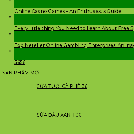
Th2
Online Casino Games – An Enthusiast’s Guide
26
Th2
Every little thing You Need to Learn About Free 
24
Th2
Top Neteller Online Gambling Enterprises: An Ins
24
Th2
3656
SẢN PHẨM MỚI
SỮA TƯƠI CÀ PHÊ 36
SỮA ĐẬU XANH 36