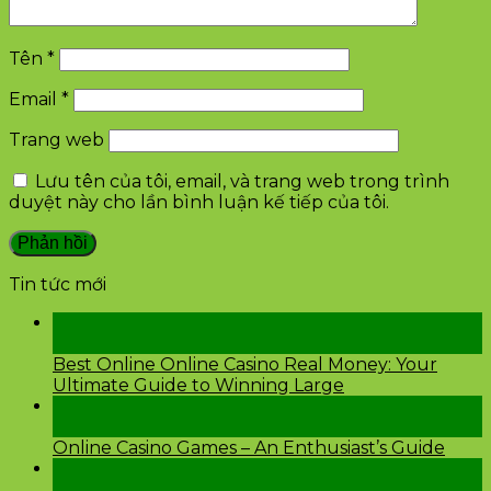
Tên
*
Email
*
Trang web
Lưu tên của tôi, email, và trang web trong trình
duyệt này cho lần bình luận kế tiếp của tôi.
Tin tức mới
28
Th2
Best Online Online Casino Real Money: Your
Ultimate Guide to Winning Large
26
Th2
Online Casino Games – An Enthusiast’s Guide
26
Th2