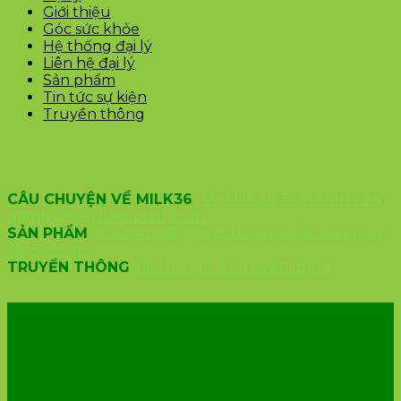
Giới thiệu
Góc sức khỏe
Hệ thống đại lý
Liên hệ đại lý
Sản phẩm
Tin tức sự kiện
Truyền thông
CÂU CHUYỆN VỀ MILK36
Về Milk 36
Tầm nhìn và sứ
mệnh
Chiến lược phát triển
SẢN PHẨM
Sữa chua 36
Sữa chua uống 36
sữa chua
36 nếp cẩm
TRUYỀN THÔNG
Tin tức sự kiện
Tuyển dụng
VĂN PHÒNG CÔNG TY