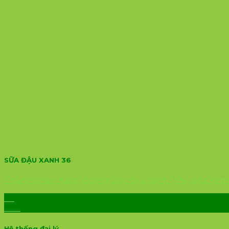
SỮA ĐẬU XANH 36
Thành phần: Nước,đường, bột đậu xanh ( 5%), bột kem khô
23
Th2
Hệ thống đại lý