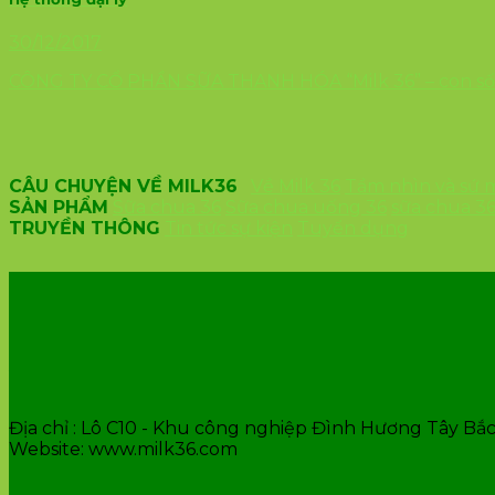
30/12/2017
CÔNG TY CỔ PHẦN SỮA THANH HÓA “Milk 36” – con số th
CÂU CHUYỆN VỀ MILK36
Về Milk 36
Tầm nhìn và sứ
SẢN PHẨM
Sữa chua 36
Sữa chua uống 36
sữa chua 3
TRUYỀN THÔNG
Tin tức sự kiện
Tuyển dụng
VĂN PHÒNG CÔNG TY
Địa chỉ : Lô C10 - Khu công nghiệp Đình Hương Tây Bắc 
Website: www.milk36.com