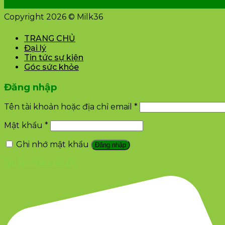
Copyright 2026 © Milk36
TRANG CHỦ
Đại lý
Tin tức sự kiện
Góc sức khỏe
Đăng nhập
Tên tài khoản hoặc địa chỉ email
*
Mật khẩu
*
Ghi nhớ mật khẩu
Đăng nhập
Quên mật khẩu?