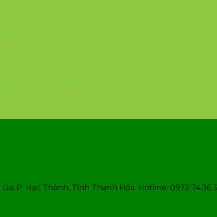
ân thương đặc [...]
 mệnh
Chiến lược phát triển
6 nếp cẩm
Ga, P. Hạc Thành, Tỉnh Thanh Hóa. Hotline: 0972.74.36.3