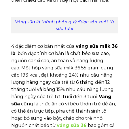
triển chiều cao và trí tuệ một cách hài hòa.
Váng sữa là thành phần quý được sản xuất từ
sữa tươi
4 đặc điểm cơ bản nhất của
váng sữa milk 36
là
: bốn đặc tính cơ bản là chất béo sữa cao,
nguồn canxi cao, an toàn và năng lượng
cao. Một hộp váng sữa milk 36 55 gram cung
cấp 193 kcal, đạt khoảng 24% nhu cầu năng
lượng hàng ngày của trẻ từ 6 tháng đến 12
tháng tuổi và bằng 15% nhu cầu năng lượng
hàng ngày của trẻ từ 1tuổi đến 3 tuổi.
Váng
sữa
cũng là thức ăn có vị béo thơm trẻ dễ ăn,
có thể ăn trực tiếp, pha chế thành sinh tố
hoặc bổ sung vào bột, cháo cho trẻ nhỏ.
Nguồn chất béo từ
váng sữa 36
bao gồm cả