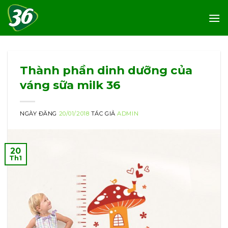
Skip
to
content
Thành phần dinh dưỡng của
váng sữa milk 36
NGÀY ĐĂNG
20/01/2018
TÁC GIẢ
ADMIN
20
Th1