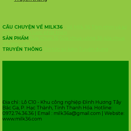
CÂU CHUYỆN VỀ MILK36
Về Milk 36
Tầm nhìn và sứ
mệnh
Chiến lược phát triển
SẢN PHẨM
Sữa chua 36
Sữa chua uống 36
sữa chua
36 nếp cẩm
TRUYỀN THÔNG
Tin tức sự kiện
Tuyển dụng
VĂN PHÒNG CÔNG TY
Địa chỉ : Lô C10 - Khu công nghiệp Đình Hương Tây
Bắc Ga, P. Hạc Thành, Tỉnh Thanh Hóa. Hotline:
0972.74.36.36 | Email : milk36a@gmail.com | Website:
www.milk36.com