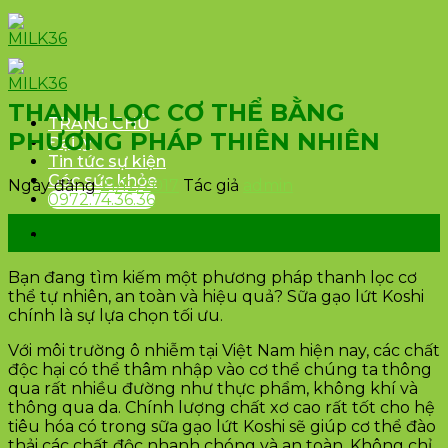
Skip
to
content
THANH LỌC CƠ THỂ BẰNG
TRANG CHỦ
PHƯƠNG PHÁP THIÊN NHIÊN
Đại lý
Tin tức sự kiện
Góc sức khỏe
Ngày đăng
21/12/2017
Tác giả
admin
0972.74.36.36
21
Th12
Bạn đang tìm kiếm một phương pháp thanh lọc cơ
thể tự nhiên, an toàn và hiệu quả? Sữa gạo lứt Koshi
chính là sự lựa chọn tối ưu.
Với môi trường ô nhiễm tại Việt Nam hiện nay, các chất
độc hại có thể thâm nhập vào cơ thể chúng ta thông
qua rất nhiều đường như thực phẩm, không khí và
thông qua da. Chính lượng chất xơ cao rất tốt cho hệ
tiêu hóa có trong sữa gạo lứt Koshi sẽ giúp cơ thể đào
thải các chất độc nhanh chóng và an toàn. Không chỉ