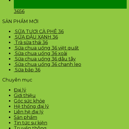
24
Th2
3656
SẢN PHẨM MỚI
SỮA TƯƠI CÀ PHÊ 36
SỮA ĐẬU XANH 36
Trà sữa thái 36
Sữa chua uống 36 việt quất
Sữa chua uống 36 xoài
Sữa chua uống 36 dâu tây
Sữa chua uống 36 chanh leo
Sữa bắp 36
Chuyên mục
Đại lý
Giới thiệu
Góc sức khỏe
Hệ thống đại lý
Liên hệ đại lý
Sản phẩm
Tin tức sự kiện
Truyền thông