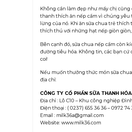
Không cần làm đẹp như mấy chị cũng c
thanh thích ăn nếp cẩm vì chúng yêu th
lừng của nó. Khi ăn sữa chua trẻ thích
thích thú với những hạt nếp giòn giòn, l
Bên cạnh đó, sữa chua nếp cẩm còn kí
đường tiêu hóa. Không tin, các bạn cứ
coi!
Nếu muốn thưởng thức món sữa chua n
địa chỉ:
CÔNG TY CỔ PHẦN SỮA THANH HÓA
Địa chỉ : Lô C10 – Khu công nghiệp Đì
Điện thoại : ( 0237) 655 36 36 – 0972 74
Email : milk36a@gmail.com
Website: www.milk36.com