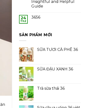
Insightful and Helpful
Guide
3656
24
Th2
SẢN PHẨM MỚI
SỮA TƯƠI CÀ PHÊ 36
SỮA ĐẬU XANH 36
Trà sữa thái 36
 ăn
Sữa chua uống 36 việt