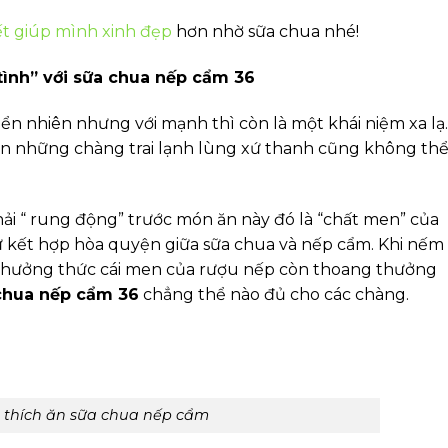
ết giúp mình xinh đẹp
hơn nhờ sữa chua nhé!
tình” với sữa chua nếp cẩm 36
ển nhiên nhưng với mạnh thì còn là một khái niệm xa lạ.
n những chàng trai lạnh lùng xứ thanh cũng không th
ải “ rung động” trước món ăn này đó là “chất men” của
ự kết hợp hòa quyện giữa sữa chua và nếp cẩm. Khi nếm
p thưởng thức cái men của rượu nếp còn thoang thưởng
chua nếp cẩm 36
chẳng thể nào đủ cho các chàng.
 thích ăn sữa chua nếp cẩm