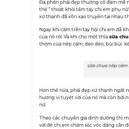
Đa phần phái đẹp thường có đam mê mã
thể “ thoát khỏi tầm tay chị em phụ nữ
xứ thanh đã xôn xao truyền tai nhau th
Ngay khi cầm trên tay hội chị em đã kh
của nó rồi. Và khi cho một thìa
sữa chu
thơm của nếp cẩm, deo dẻo, bùi bùi kế
sữa chua nếp cẩm 
Hơn thế nữa, phái đẹp xứ thanh ngất n
hương vị tuyệt vời của nó mà còn bởi n
nữ.
Theo các chuyên gia dinh dưỡng thì mỗ
vời để chị em chăm sóc vóc dáng cân đ