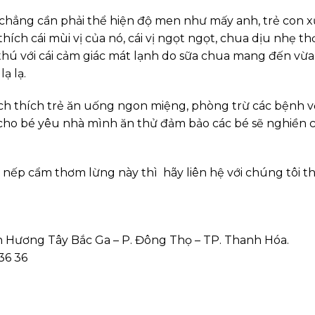
hẳng cần phải thể hiện độ men như mấy anh, trẻ con x
ích cái mùi vị của nó, cái vị ngọt ngọt, chua dịu nhẹ t
 thú với cái cảm giác mát lạnh do sữa chua mang đến vừa
ạ lạ.
ch thích trẻ ăn uống ngon miệng, phòng trừ các bệnh 
 cho bé yêu nhà mình ăn thử đảm bảo các bé sẽ nghiền 
ếp cẩm thơm lừng này thì hãy liên hệ với chúng tôi t
nh Hương Tây Bắc Ga – P. Đông Thọ – TP. Thanh Hóa.
 36 36