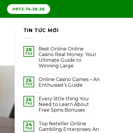
0972.74.36.36
TIN TỨC MỚI
Best Online Online
28
Th2
Casino Real Money: Your
Ultimate Guide to
Winning Large
Online Casino Games – An
26
Th2
Enthusiast’s Guide
Every little thing You
26
Th2
Need to Learn About
Free Spins Bonuses
Top Neteller Online
24
Th2
Gambling Enterprises: An