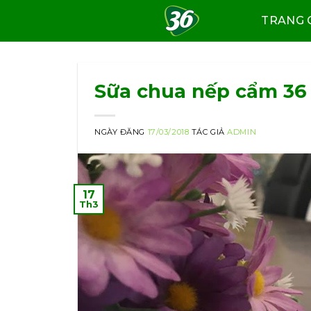
Skip
TRANG 
to
content
Sữa chua nếp cẩm 36
NGÀY ĐĂNG
17/03/2018
TÁC GIẢ
ADMIN
17
Th3