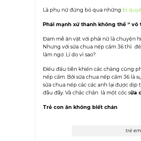
Là phụ nữ đừng bỏ qua những
bí quy
Phái mạnh xứ thanh không thể “ vô 
Đam mê ăn vặt với phái nữ là chuyện hi
Nhưng với sữa chua nếp cẩm 36 thì đế
làm ngơ. Lí do vì sao?
Điều đầu tiên khiến các chàng cũng ph
nếp cẩm. Bởi sữa chua nếp cẩm 36 là s
sữa chua nếp các các anh lại được dị
đâu đây. Và chắc chắn là một cốc s
ữa 
Trẻ con ăn không biết chán
trẻ em