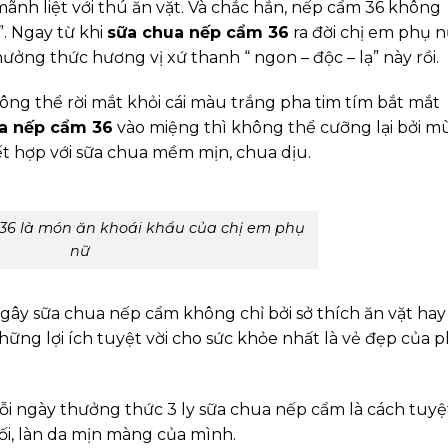
nh liệt với thú ăn vặt. Và chắc hẳn, nếp cẩm 36 không
”. Ngay từ khi
sữa chua nếp cẩm 36
ra đời chị em phụ 
ưởng thức hương vị xứ thanh “ ngon – độc – lạ” này rồi.
ông thể rời mắt khỏi cái màu trắng pha tim tím bắt mắt
a nếp cẩm 36
vào miệng thì không thể cưỡng lại bởi mù
t hợp với sữa chua mềm mịn, chua dịu.
36 là món ăn khoái khẩu của chị em phụ
nữ
gây sữa chua nếp cẩm không chỉ bởi sở thích ăn vặt hay
hững lợi ích tuyệt vời cho sức khỏe nhất là vẻ đẹp của 
i ngày thưởng thức 3 ly sữa chua nếp cẩm là cách tuyệ
ối, làn da mịn màng của mình.