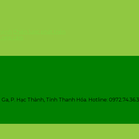
 mệnh
Chiến lược phát triển
6 nếp cẩm
Ga, P. Hạc Thành, Tỉnh Thanh Hóa. Hotline: 0972.74.36.3