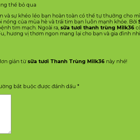
ông thể bỏ qua
n và sự khéo léo bạn hoàn toàn có thể tự thưởng cho mì
oi nóng của mùa hè và trái tim bạn luôn mạnh khỏe. Bởi
ệnh tim mạch. Ngoài ra,
sữa tươi thanh trùng Milk36
cò
t yếu, hương vị thơm ngon mang lại cho bạn và gia đình 
đơn giản từ
sữa tươi Thanh Trùng Milk36
này nhé!
rường bắt buộc được đánh dấu
*