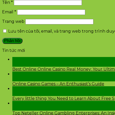
Tên
*
Email
*
Trang web
Lưu tên của tôi, email, và trang web trong trình duyệ
Tin tức mới
28
Th2
Best Online Online Casino Real Money: Your Ulti
26
Th2
Online Casino Games – An Enthusiast’s Guide
26
Th2
Every little thing You Need to Learn About Free 
24
Th2
Top Neteller Online Gambling Enterprises: An Ins