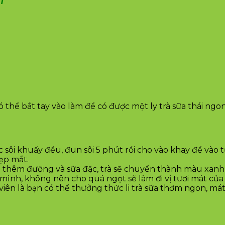
 thể bắt tay vào làm để có được một ly trà sữa thái ngo
c sôi khuấy đều, đun sôi 5 phút rồi cho vào khay để vào
ẹp mắt.
 cho thêm đường và sữa đặc, trà sẽ chuyển thành màu xa
ình, không nên cho quá ngọt sẽ làm đi vị tươi mát của vị
iên là bạn có thể thưởng thức li trà sữa thơm ngon, mát d