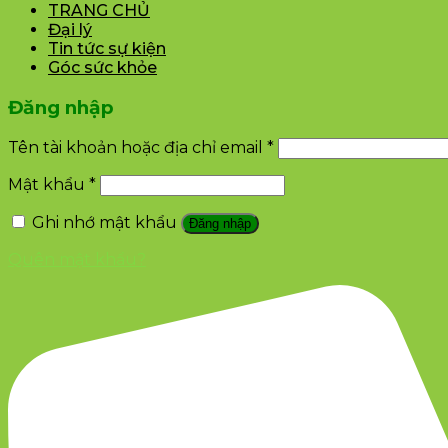
TRANG CHỦ
Đại lý
Tin tức sự kiện
Góc sức khỏe
Đăng nhập
Tên tài khoản hoặc địa chỉ email
*
Mật khẩu
*
Ghi nhớ mật khẩu
Đăng nhập
Quên mật khẩu?