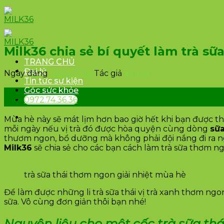
Skip
to
content
Milk36 chia sẻ bí quyết làm trà sữa
TRANG CHỦ
Đại lý
Ngày đăng
16/03/2018
Tác giả
admin
Tin tức sự kiện
Góc sức khỏe
16
0972.74.36.36
Th3
Mùa hè này sẽ mát lịm hơn bao giờ hết khi bạn được thư
mỗi ngày nếu vị trà đó được hòa quyện cùng dòng
sữa
thươm ngon, bổ dưỡng mà không phải đội nắng đi ra n
Milk36
sẽ chia sẻ cho các bạn cách làm trà sữa thơm ng
trà sữa thái thơm ngon giải nhiệt mùa hè
Để làm được những li trà sữa thái vị trà xanh thơm ng
sữa. Vô cùng đơn giản thôi bạn nhé!
Nguyên liệu cho một cốc trà sữa thá