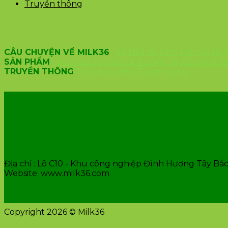
Truyền thông
CÂU CHUYỆN VỀ MILK36
Về Milk 36
Tầm nhìn và sứ
SẢN PHẨM
Sữa chua 36
Sữa chua uống 36
sữa chua 3
TRUYỀN THÔNG
Tin tức sự kiện
Tuyển dụng
VĂN PHÒNG CÔNG TY
Địa chỉ : Lô C10 - Khu công nghiệp Đình Hương Tây Bắc 
Website: www.milk36.com
Copyright 2026 © Milk36