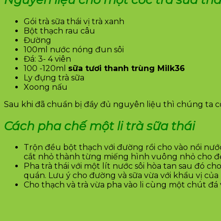
Gói trà sữa thái vị trà xanh
Bột thạch rau câu
Đường
100ml nước nóng đun sôi
Đá: 3- 4 viên
100 -120ml
sữa tươi thanh trùng Milk36
Ly đựng trà sữa
Xoong nấu
Sau khi đã chuẩn bị đầy đủ nguyên liệu thì chúng ta có
Cách pha chế một li trà sữa thái
Trộn đều bột thạch với đường rồi cho vào nồi nướ
cắt nhỏ thành từng miếng hình vuông nhỏ cho đ
Pha trà thái với một lít nước sôi hòa tan sau đó
quán. Lưu ý cho đường và sữa vừa với khẩu vị của m
Cho thạch và trà vừa pha vào li cùng một chút đá v