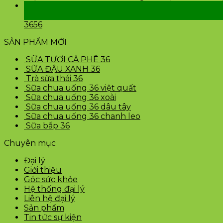
24
Th2
3656
SẢN PHẨM MỚI
SỮA TƯƠI CÀ PHÊ 36
SỮA ĐẬU XANH 36
Trà sữa thái 36
Sữa chua uống 36 việt quất
Sữa chua uống 36 xoài
Sữa chua uống 36 dâu tây
Sữa chua uống 36 chanh leo
Sữa bắp 36
Chuyên mục
Đại lý
Giới thiệu
Góc sức khỏe
Hệ thống đại lý
Liên hệ đại lý
Sản phẩm
Tin tức sự kiện