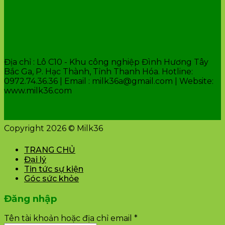
VĂN PHÒNG CÔNG TY
Địa chỉ : Lô C10 - Khu công nghiệp Đình Hương Tây
Bắc Ga, P. Hạc Thành, Tỉnh Thanh Hóa. Hotline:
0972.74.36.36 | Email : milk36a@gmail.com | Website:
www.milk36.com
Copyright 2026 © Milk36
TRANG CHỦ
Đại lý
Tin tức sự kiện
Góc sức khỏe
Đăng nhập
Tên tài khoản hoặc địa chỉ email
*