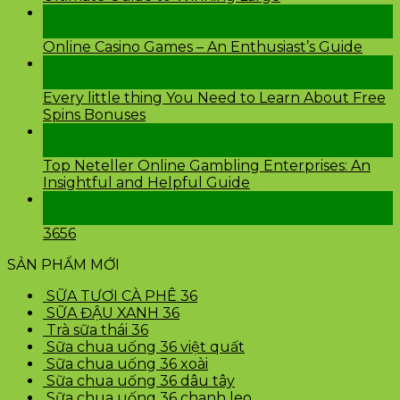
26
Th2
Online Casino Games – An Enthusiast’s Guide
26
Th2
Every little thing You Need to Learn About Free
Spins Bonuses
24
Th2
Top Neteller Online Gambling Enterprises: An
Insightful and Helpful Guide
24
Th2
3656
SẢN PHẨM MỚI
SỮA TƯƠI CÀ PHÊ 36
SỮA ĐẬU XANH 36
Trà sữa thái 36
Sữa chua uống 36 việt quất
Sữa chua uống 36 xoài
Sữa chua uống 36 dâu tây
Sữa chua uống 36 chanh leo