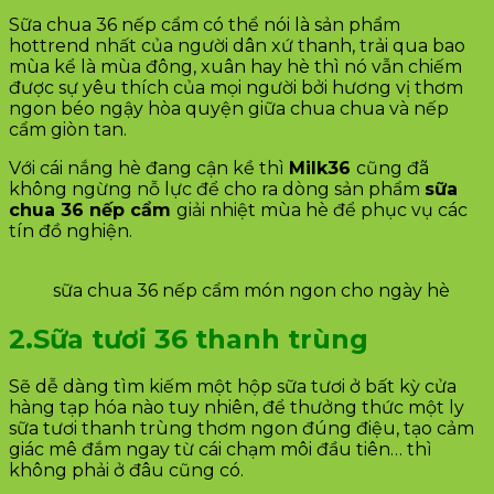
Sữa chua 36 nếp cẩm có thể nói là sản phẩm
hottrend nhất của người dân xứ thanh, trải qua bao
mùa kể là mùa đông, xuân hay hè thì nó vẫn chiếm
được sự yêu thích của mọi người bởi hương vị thơm
ngon béo ngậy hòa quyện giữa chua chua và nếp
cẩm giòn tan.
Với cái nắng hè đang cận kề thì
Milk36
cũng đã
không ngừng nỗ lực để cho ra dòng sản phẩm
sữa
chua 36 nếp cẩm
giải nhiệt mùa hè để phục vụ các
tín đồ nghiện.
sữa chua 36 nếp cẩm món ngon cho ngày hè
2.Sữa tươi 36 thanh trùng
Sẽ dễ dàng tìm kiếm một hộp sữa tươi ở bất kỳ cửa
hàng tạp hóa nào tuy nhiên, để thưởng thức một ly
sữa tươi thanh trùng thơm ngon đúng điệu, tạo cảm
giác mê đắm ngay từ cái chạm môi đầu tiên… thì
không phải ở đâu cũng có.