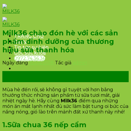
Skip
to
content
Milk36 chào đón hè với các sản
TRANG CHỦ
phẩm dinh dưỡng của thương
Đại lý
Tin tức sự kiện
hiệu sữa thanh hóa
Góc sức khỏe
0972.74.36.36
Ngày đăng
15/04/2018
Tác giả
admin
15
Th4
Mùa hè đến rồi, sẽ không gì tuyệt vời hơn bằng
thưởng thức những sản phẩm từ sữa tươi mát, giải
nhiệt ngày hè. Hãy cùng
Milk36
điểm qua những
món ăn mát lạnh nhất đủ sức làm bật tung oi bức của
nắng nóng, gió lào trên mảnh đất xứ thanh này nhé!
1.Sữa chua 36 nếp cẩm