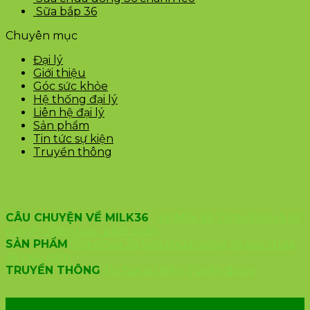
Sữa bắp 36
Chuyên mục
Đại lý
Giới thiệu
Góc sức khỏe
Hệ thống đại lý
Liên hệ đại lý
Sản phẩm
Tin tức sự kiện
Truyền thông
CÂU CHUYỆN VỀ MILK36
Về Milk 36
Tầm nhìn và sứ
mệnh
Chiến lược phát triển
SẢN PHẨM
Sữa chua 36
Sữa chua uống 36
sữa chua
36 nếp cẩm
TRUYỀN THÔNG
Tin tức sự kiện
Tuyển dụng