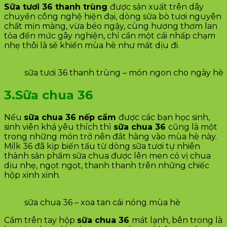
Sữa tươi 36 thanh trùng
được sản xuất trên dây
chuyền công nghệ hiện đại, dòng sữa bò tươi nguyên
chất mịn màng, vừa béo ngậy, cùng hương thơm lan
tỏa đến mức gây nghiện, chỉ cần một cái nhấp chạm
nhẹ thôi là sẽ khiến mùa hè như mát dịu đi.
sữa tươi 36 thanh trùng – món ngon cho ngày hè
3.Sữa chua 36
Nếu
sữa chua 36 nếp cẩm
được các bạn học sinh,
sinh viên khá yêu thích thì
sữa chua 36
cũng là một
trong những món trở nên đắt hàng vào mùa hè này.
Milk 36 đã kịp biến tấu từ dòng sữa tươi tự nhiên
thành sản phẩm sữa chua được lên men có vị chua
dịu nhẹ, ngọt ngọt, thanh thanh trên những chiếc
hộp xinh xinh.
sữa chua 36 – xoa tan cái nóng mùa hè
Cầm trên tay hộp
sữa chua 36
mát lạnh, bên trong là