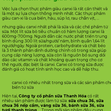
Việc lựa chọn thực phẩm giàu canxi là rất cần thiết và
là một sự lựa chọn thông minh nhất. Các thực phẩm
giàu can-xi là cua biển, hàu, súp lơ, rau chân vịt, …
nhưng giàu canxi nhất phải là sữa và các chế phẩm từ
sữa. Một lít sữa bò tiêu chuẩn có hàm lượng canxi là
600mg-700mg. Người dân các nước phát triển trung
bình dùng 300 lít sữa/người/ năm, bình quân 1,64 lít
người/ngày. Ngoài protein, carbohydrate và chất béo
là 3 thành phần dinh dưỡng chính có trong sữa giúp
cung cấp năng lượng, sữa còn là nguồn bổ sung dồi
dào các vitamin và chất khoáng quan trọng cho cơ
thể người, đặc biệt là canxi. Canxi có trong sữa được
đánh giá có hoạt tính sinh học cao và dễ hấp thu.
canxi có nhiều nhất trong sữa và các sản phẩm ch
biến từ sữa
Hiện tại,
Công ty cổ phần sữa Thanh Hóa
có rất
nhiều sản phẩm được làm từ sữa:
sữa chua 36, sữa
chua 36 nếp cẩm, váng sữa 36, bánh sữa 36, sữa
tươi thanh trùng
,… Trong mỗi sản phẩm đều cung