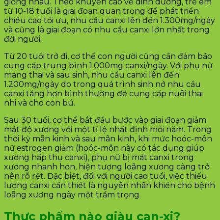
giống nhau. Theo khuyến cáo về dinh dưỡng, trẻ em
từ 10-18 tuổi là giai đoạn quan trọng để phát triển
chiều cao tối ưu, nhu cầu canxi lên đến 1.300mg/ngày
và cũng là giai đoạn có nhu cầu canxi lớn nhất trong
đời người.
Từ 20 tuổi trở đi, cơ thể con người cũng cần đảm bảo
cung cấp trung bình 1.000mg canxi/ngày. Với phụ nữ
mang thai và sau sinh, nhu cầu canxi lên đến
1.200mg/ngày do trong quá trình sinh nở nhu cầu
canxi tăng hơn bình thường để cung cấp nuôi thai
nhi và cho con bú.
Sau 30 tuổi, cơ thể bắt đầu bước vào giai đoạn giảm
mật độ xương với một tỉ lệ nhất định mỗi năm. Trong
thời kỳ mãn kinh và sau mãn kinh, khi mức hoóc-môn
nữ estrogen giảm (hoóc-môn này có tác dụng giúp
xương hấp thụ canxi), phụ nữ bị mất canxi trong
xương nhanh hơn, hiện tượng loãng xương càng trở
nên rõ rệt. Đặc biệt, đối với người cao tuổi, việc thiếu
lượng canxi cần thiết là nguyên nhân khiến cho bệnh
loãng xương ngày một trầm trọng.
Thực phẩm nào giàu can-xi?