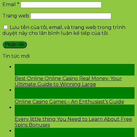
Email
*
Trang web
Lưu tên của tôi, email, và trang web trong trình
duyệt này cho lần bình luận kế tiếp của tôi.
Tin tức mới
28
Th2
Best Online Online Casino Real Money: Your
Ultimate Guide to Winning Large
26
Th2
Online Casino Games – An Enthusiast’s Guide
26
Th2
Every little thing You Need to Learn About Free
Spins Bonuses
24
Th2