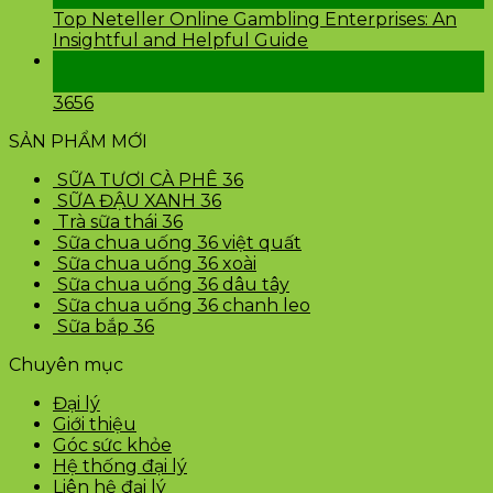
Top Neteller Online Gambling Enterprises: An
Insightful and Helpful Guide
24
Th2
3656
SẢN PHẨM MỚI
SỮA TƯƠI CÀ PHÊ 36
SỮA ĐẬU XANH 36
Trà sữa thái 36
Sữa chua uống 36 việt quất
Sữa chua uống 36 xoài
Sữa chua uống 36 dâu tây
Sữa chua uống 36 chanh leo
Sữa bắp 36
Chuyên mục
Đại lý
Giới thiệu
Góc sức khỏe
Hệ thống đại lý
Liên hệ đại lý