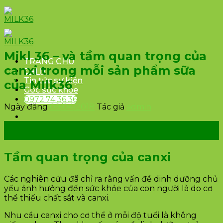
Skip
to
content
Mikl 36 – và tầm quan trọng của
TRANG CHỦ
canxi trong mỗi sản phẩm sữa
Đại lý
Tin tức sự kiện
của MIlk36
Góc sức khỏe
0972.74.36.36
Ngày đăng
09/04/2018
Tác giả
admin
09
Th4
Tầm quan trọng của canxi
Các nghiên cứu đã chỉ ra rằng vấn đề dinh dưỡng chủ
yếu ảnh hưởng đến sức khỏe của con người là do cơ
thể thiếu chất sắt và canxi.
Nhu cầu canxi cho cơ thể ở mỗi độ tuổi là không