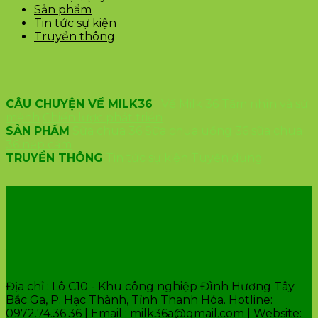
Sản phẩm
Tin tức sự kiện
Truyền thông
CÂU CHUYỆN VỀ MILK36
Về Milk 36
Tầm nhìn và sứ
mệnh
Chiến lược phát triển
SẢN PHẨM
Sữa chua 36
Sữa chua uống 36
sữa chua
36 nếp cẩm
TRUYỀN THÔNG
Tin tức sự kiện
Tuyển dụng
VĂN PHÒNG CÔNG TY
Địa chỉ : Lô C10 - Khu công nghiệp Đình Hương Tây
Bắc Ga, P. Hạc Thành, Tỉnh Thanh Hóa. Hotline:
0972.74.36.36 | Email : milk36a@gmail.com | Website: