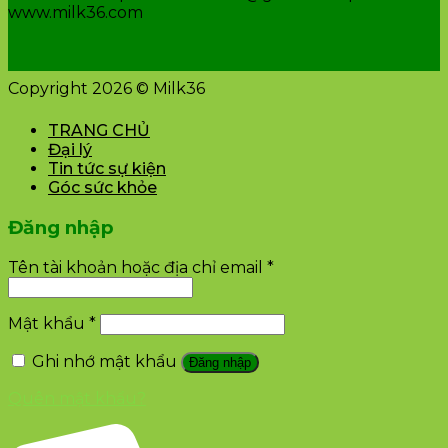
www.milk36.com
Copyright 2026 © Milk36
TRANG CHỦ
Đại lý
Tin tức sự kiện
Góc sức khỏe
Đăng nhập
Tên tài khoản hoặc địa chỉ email
*
Mật khẩu
*
Ghi nhớ mật khẩu
Đăng nhập
Quên mật khẩu?