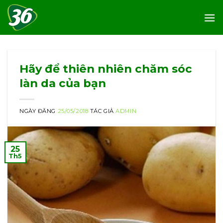
Skip
to
content
Hãy để thiên nhiên chăm sóc
làn da của bạn
NGÀY ĐĂNG
25/05/2018
TÁC GIẢ
ADMIN
25
Th5