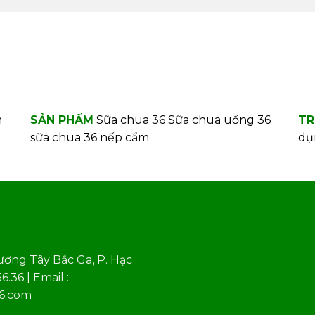
m
SẢN PHẨM
Sữa chua 36
Sữa chua uống 36
TR
sữa chua 36 nếp cẩm
dụ
ương Tây Bắc Ga, P. Hạc
.36 | Email :
36.com