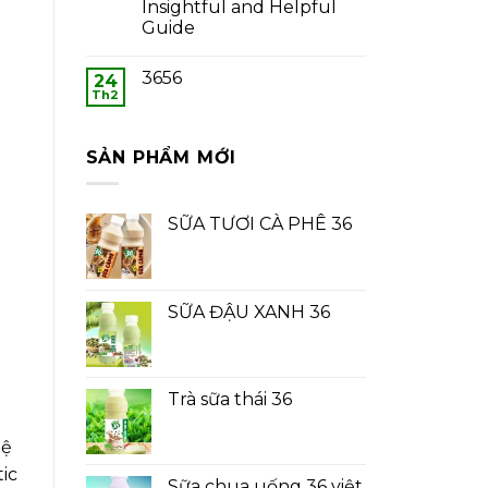
Insightful and Helpful
Guide
3656
24
Th2
SẢN PHẨM MỚI
SỮA TƯƠI CÀ PHÊ 36
SỮA ĐẬU XANH 36
Trà sữa thái 36
hệ
ic
Sữa chua uống 36 việt