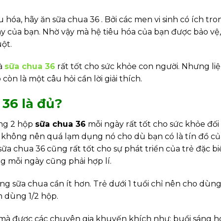
hóa, hãy ăn sữa chua 36 . Bởi các men vi sinh có ích tro
ày của bạn. Nhờ vậy mà hệ tiêu hóa của bạn được bảo vệ,
ột.
là
sữa chua 36
rất tốt cho sức khỏe con người. Nhưng li
òn là một câu hỏi cần lời giải thích.
36 là đủ?
ng 2 hộp
sữa chua 36
mỗi ngày rất tốt cho sức khỏe đối 
a không nên quá lạm dụng nó cho dù bạn có là tín đồ củ
 sữa chua 36 cũng rất tốt cho sự phát triển của trẻ đặc bi
g mỗi ngày cũng phải hợp lí.
ượng sữa chua cần ít hơn. Trẻ dưới 1 tuổi chỉ nên cho dùn
ên dùng 1/2 hộp.
mà được các chuyên gia khuyến khích như: buổi sáng h