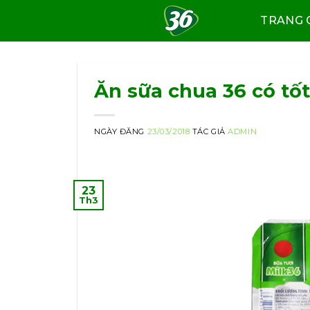
Skip
TRANG 
to
content
Ăn sữa chua 36 có tố
NGÀY ĐĂNG
23/03/2018
TÁC GIẢ
ADMIN
23
Th3