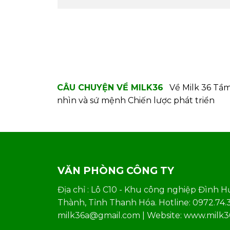
CÂU CHUYỆN VỀ MILK36
Về Milk 36
Tầ
nhìn và sứ mệnh
Chiến lược phát triển
VĂN PHÒNG CÔNG TY
Địa chỉ : Lô C10 - Khu công nghiệp Đình H
Thành, Tỉnh Thanh Hóa. Hotline: 0972.74.36
milk36a@gmail.com | Website: www.milk