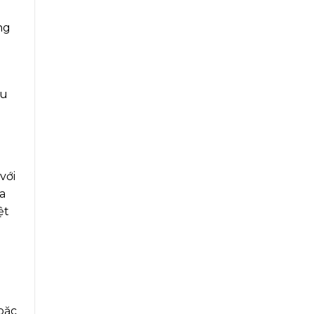
ng
ệu
với
a
ệt
g
oặc