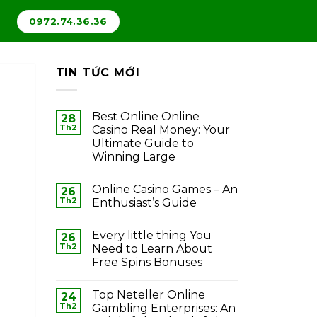
0972.74.36.36
TIN TỨC MỚI
Best Online Online
28
Th2
Casino Real Money: Your
Ultimate Guide to
Winning Large
Online Casino Games – An
26
Th2
Enthusiast’s Guide
Every little thing You
26
Th2
Need to Learn About
Free Spins Bonuses
Top Neteller Online
24
Th2
Gambling Enterprises: An