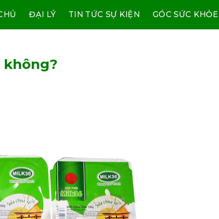
CHỦ
ĐẠI LÝ
TIN TỨC SỰ KIỆN
GÓC SỨC KHỎE
t không?