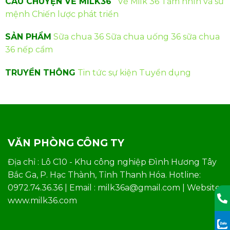
CÂU CHUYỆN VỀ MILK36
Về Milk 36
Tầm nhìn và sứ
mệnh
Chiến lược phát triển
SẢN PHẨM
Sữa chua 36
Sữa chua uống 36
sữa chua
36 nếp cẩm
TRUYỀN THÔNG
Tin tức sự kiện
Tuyển dụng
Sữa chua uống 36 dâu tây
Sữa chua 36
VĂN PHÒNG CÔNG TY
Địa chỉ : Lô C10 - Khu công nghiệp Đình Hương Tây
Bắc Ga, P. Hạc Thành, Tỉnh Thanh Hóa. Hotline:
0972.74.36.36 | Email : milk36a@gmail.com | Website:
www.milk36.com