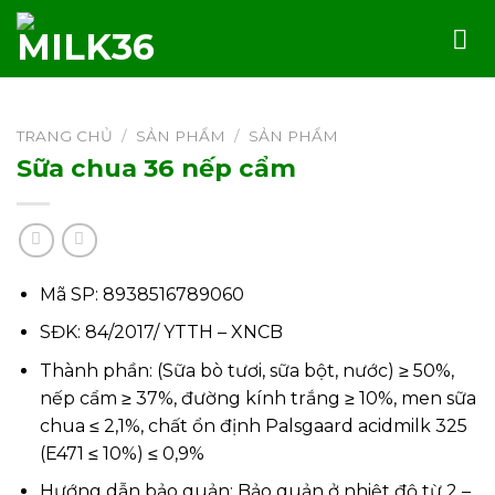
Skip
to
content
TRANG CHỦ
/
SẢN PHẨM
/
SẢN PHẨM
Sữa chua 36 nếp cẩm
Mã SP: 8938516789060
SĐK: 84/2017/ YTTH – XNCB
Thành phần: (Sữa bò tươi, sữa bột, nước) ≥ 50%,
nếp cẩm ≥ 37%, đường kính trắng ≥ 10%, men sữa
chua ≤ 2,1%, chất ổn định Palsgaard acidmilk 325
(E471 ≤ 10%) ≤ 0,9%
Hướng dẫn bảo quản: Bảo quản ở nhiệt độ từ 2 –