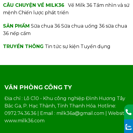
CÂU CHUYỆN VỀ MILK36
Về Milk 36
Tầm nhìn và sứ
mệnh
Chiến lược phát triển
SẢN PHẨM
Sữa chua 36
Sữa chua uống 36
sữa chua
36 nếp cẩm
TRUYỀN THÔNG
Tin tức sự kiện
Tuyển dụng
SỮA BẮP 36
SỮA ĐẬU XANH 36
VĂN PHÒNG CÔNG TY
Địa chỉ : Lô C10 - Khu công nghiệp Đình Hương Tây
Bắc Ga, P. Hạc Thành, Tỉnh Thanh Hóa. Hotline:
0972.74.36.36 | Email : milk36a@gmail.com | Website:
www.milk36.com