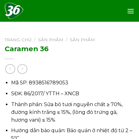
Skip
to
content
TRANG CHỦ
/
SẢN PHẨM
/
SẢN PHẨM
Caramen 36
Mã SP: 8938516789053
SĐK: 86/2017/ YTTH – XNCB
Thành phần: Sữa bò tươi nguyên chất ≥ 70%,
đường kính trắng ≤ 15%, (lòng đỏ trứng gà,
hương vani) ≤ 15%
Hướng dẫn bảo quản: Bảo quản ở nhiệt độ từ 2 –
5ºC