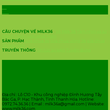
26
Th1
CÂU CHUYỆN VỀ MILK36
Về Milk 36
Tầm nhìn và sứ
mệnh
Chiến lược phát triển
SẢN PHẨM
Sữa chua 36
Sữa chua uống 36
sữa chua
36 nếp cẩm
TRUYỀN THÔNG
Tin tức sự kiện
Tuyển dụng
VĂN PHÒNG CÔNG TY
Địa chỉ : Lô C10 - Khu công nghiệp Đình Hương Tây
Bắc Ga, P. Hạc Thành, Tỉnh Thanh Hóa. Hotline:
0972.74.36.36 | Email : milk36a@gmail.com | Website:
www.milk36.com