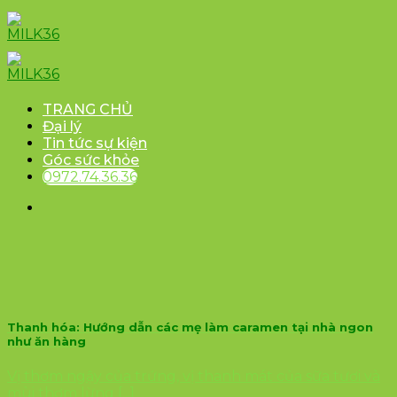
Skip
to
content
TRANG CHỦ
Đại lý
Tin tức sự kiện
Góc sức khỏe
0972.74.36.36
Thanh hóa: Hướng dẫn các mẹ làm caramen tại nhà ngon
như ăn hàng
Vị thơm ngậy của trứng, vị thanh mát của sữa tươi và
mùi thơm lừng [...]