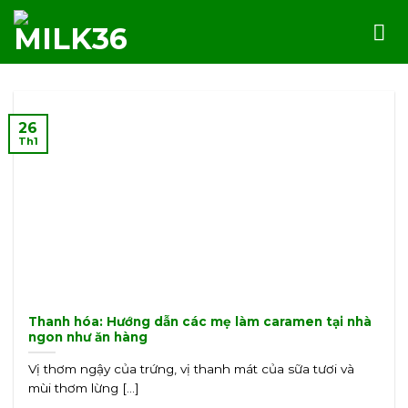
Skip
to
content
26
Th1
Thanh hóa: Hướng dẫn các mẹ làm caramen tại nhà
ngon như ăn hàng
Vị thơm ngậy của trứng, vị thanh mát của sữa tươi và
mùi thơm lừng [...]