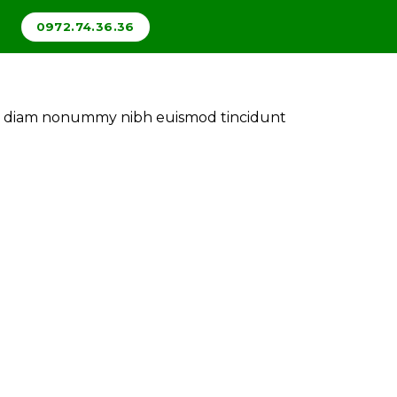
0972.74.36.36
sed diam nonummy nibh euismod tincidunt