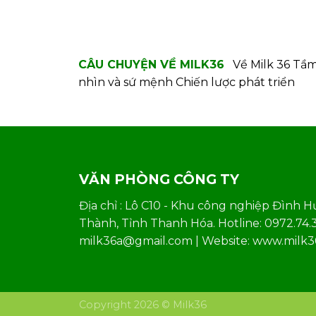
CÂU CHUYỆN VỀ MILK36
Về Milk 36
Tầ
nhìn và sứ mệnh
Chiến lược phát triển
VĂN PHÒNG CÔNG TY
Địa chỉ : Lô C10 - Khu công nghiệp Đình H
Thành, Tỉnh Thanh Hóa. Hotline: 0972.74.36
milk36a@gmail.com | Website: www.milk
Copyright 2026 © Milk36