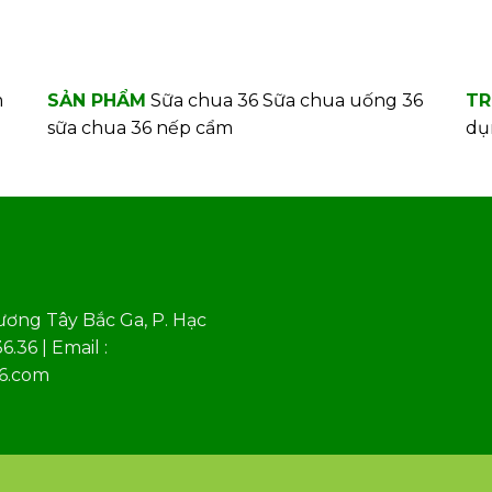
m
SẢN PHẨM
Sữa chua 36
Sữa chua uống 36
TR
sữa chua 36 nếp cẩm
dụ
ương Tây Bắc Ga, P. Hạc
.36 | Email :
36.com