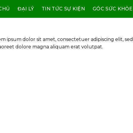
CHỦ
ĐẠI LÝ
TIN TỨC SỰ KIỆN
GÓC SỨC KHỎE
m ipsum dolor sit amet, consectetuer adipiscing elit, 
aoreet dolore magna aliquam erat volutpat.