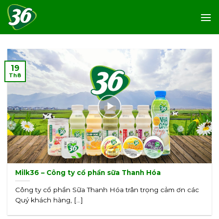
Skip
to
content
19
Th8
Milk36 – Công ty cổ phần sữa Thanh Hóa
Công ty cổ phần Sữa Thanh Hóa trân trọng cảm ơn các
Quý khách hàng, [...]