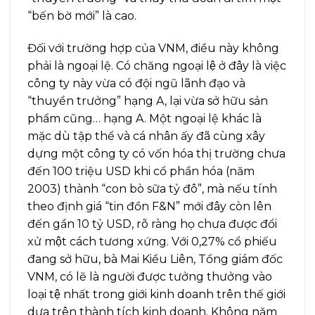
“bến bờ mới” là cao.
Đối với trường hợp của VNM, điều này không
phải là ngoại lệ. Có chăng ngoại lệ ở đây là việc
công ty này vừa có đội ngũ lãnh đạo và
“thuyền trưởng” hạng A, lại vừa sở hữu sản
phẩm cũng… hạng A. Một ngoại lệ khác là
mặc dù tập thể và cá nhân ấy đã cùng xây
dựng một công ty có vốn hóa thị trường chưa
đến 100 triệu USD khi cổ phần hóa (năm
2003) thành “con bò sữa tỷ đô”, mà nếu tính
theo định giá “tin đồn F&N” mới đây còn lên
đến gần 10 tỷ USD, rõ ràng họ chưa được đổi
xử một cách tương xứng. Với 0,27% cổ phiếu
đang sở hữu, bà Mai Kiều Liên, Tổng giám đốc
VNM, có lẽ là người được tưởng thưởng vào
loại tệ nhất trong giới kinh doanh trên thế giới
dựa trên thành tích kinh doanh. Không năm