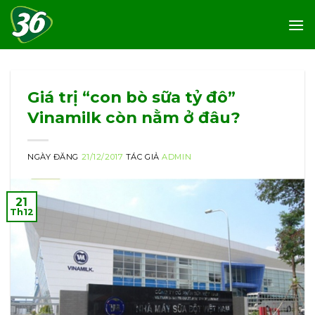
Skip
to
content
Giá trị “con bò sữa tỷ đô”
Vinamilk còn nằm ở đâu?
NGÀY ĐĂNG
21/12/2017
TÁC GIẢ
ADMIN
21
Th12