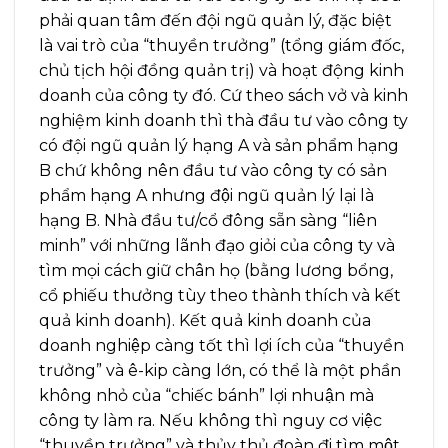
phải quan tâm đến đội ngũ quản lý, đặc biệt
là vai trò của “thuyền trưởng” (tổng giám đốc,
chủ tịch hội đồng quản trị) và hoạt động kinh
doanh của công ty đó. Cứ theo sách vở và kinh
nghiệm kinh doanh thì thà đầu tư vào công ty
có đội ngũ quản lý hạng A và sản phẩm hạng
B chứ không nên đầu tư vào công ty có sản
phẩm hạng A nhưng đội ngũ quản lý lại là
hạng B. Nhà đầu tư/cổ đông sẵn sàng “liên
minh” với những lãnh đạo giỏi của công ty và
tìm mọi cách giữ chân họ (bằng lương bổng,
cổ phiếu thưởng tùy theo thành thích và kết
quả kinh doanh). Kết quả kinh doanh của
doanh nghiệp càng tốt thì lợi ích của “thuyền
trưởng” và ê-kip càng lớn, có thể là một phần
không nhỏ của “chiếc bánh” lợi nhuận mà
công ty làm ra. Nếu không thì nguy cơ việc
“thuyền trưởng” và thủy thủ đoàn đi tìm một